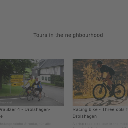
Tours in the neighbourhood
räulzer 4 - Drolshagen-
Racing bike - Three cols 
e
Drolshagen
slungsreiche Strecke, für alle
A crisp road bike tour in the midd