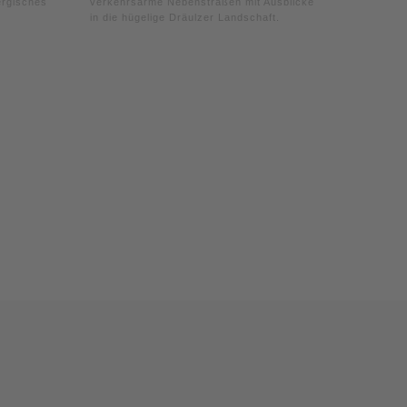
ergisches
verkehrsarme Nebenstraßen mit Ausblicken
in die hügelige Dräulzer Landschaft.