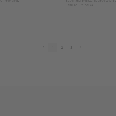
en geeignet.
Sauerland-Rothaargebirge and B
Land nature parks
1
2
3