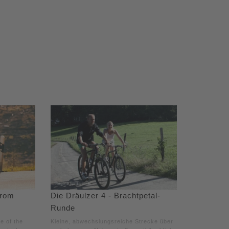
from
Die Dräulzer 4 - Brachtpetal-
Runde
le of the
Kleine, abwechslungsreiche Strecke über