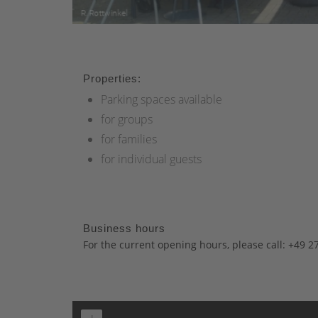
Properties:
Parking spaces available
for groups
for families
for individual guests
Business hours
For the current opening hours, please call: +49 