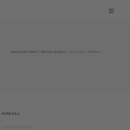
Sauerland-Seen
/
Neusta Gastro
/
Snack bar Weiland
Address
Snack bar Weiland