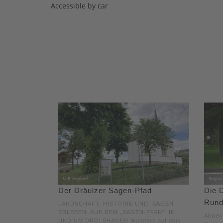
Accessible by car
Der Dräulzer Sagen-Pfad
Die D
Rund
LANDSCHAFT, HISTORIE UND SAGEN
ERLEBEN AUF DEM „SAGEN-PFAD“ IN
Abwech
UND UM DROLSHAGEN Wandern auf dem