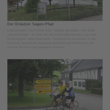
Der Dräulzer Sagen-Pfad
LANDSCHAFT, HISTORIE UND SAGEN ERLEBEN AUF DEM
„SAGEN-PFAD“ IN UND UM DROLSHAGEN Wandern auf dem
Drolshagener Sagenpfad heißt: Fantastische Aussichten in die
herrliche Sauerländer Bergwelt genießen und Einblicke in die
örtliche Historie und Sagenwelt erfahren.