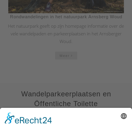
Rondwandelingen in het natuurpark Arnsberg Woud
Het natuurpark geeft op zijn homepage informatie over de
vele wandelpaden en parkeerplaatsen in het Arnsberger
Woud.
Meer
Wandelparkeerplaatsen en
Öffentliche Toilette