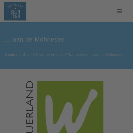
... aan de Möhnesee
Sauerland-Seen
/
Sport en vrije tijd
/
Wandelen
/
... aan de Möhnesee