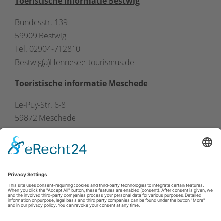
Toeristische informatie Bestwig
Bundesstr. 139
59909 Bestwig
Tel. 02904-712810
Bestwig(a)Hennesee-tourismus.de
Toeristische informatie Meschede
Le-Puy-Str. 6-8
59872 Meschede
Tel. 0291-9022443
Meschede(a)Hennesee-toerisme.de
Afdruk
|
Privacybeleid
|
Verklaring van toegankelijkheid
|
Neem
contact met ons op
Sauerland-Tourismus e.V.
Johannes-Hummel-Weg 1
57392
Schmallenberg