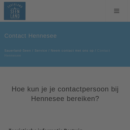
Contact Hennesee
Sauerland-Seen
/
Service
/
Neem contact met ons op
/
Contact
Hennesee
Hoe kun je je contactpersoon bij
Hennesee bereiken?