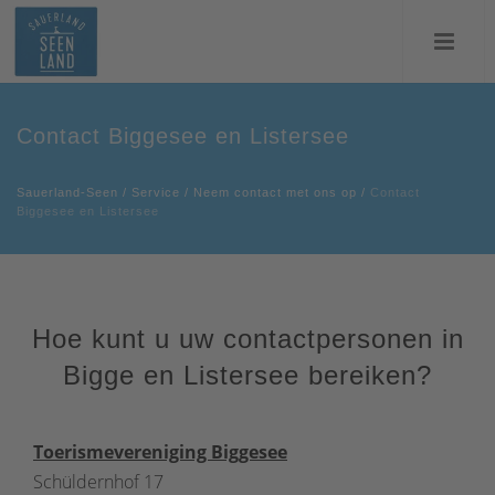
Contact Biggesee en Listersee
Sauerland-Seen
/
Service
/
Neem contact met ons op
/
Contact
Biggesee en Listersee
Hoe kunt u uw contactpersonen in
Bigge en Listersee bereiken?
Toerismevereniging Biggesee
Schüldernhof 17