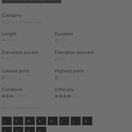
Category
regionaler Wanderweg
Length
Duration
7.6 km
2:00 h
Elevation ascent
Elevation descent
74 m
74 m
Lowest point
Highest point
212 m
263 m
Condition
Difficulty
Recommended seasons
J
F
M
A
M
J
J
A
S
O
N
D