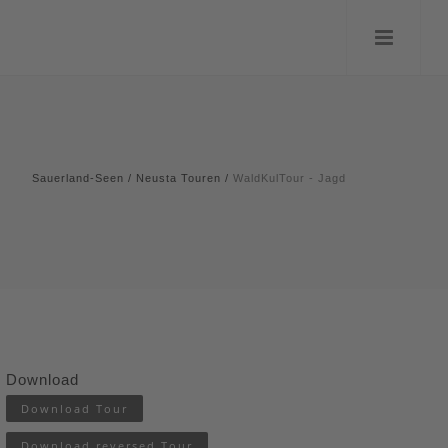
Sauerland-Seen
/
Neusta Touren
/
WaldKulTour - Jagd
Download
Download Tour
Download reversed Tour