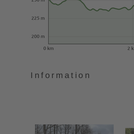
225 m
200 m
0 km
2 
Information