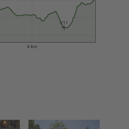
211
6 km