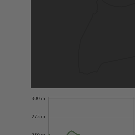
300 m
275 m
250 m