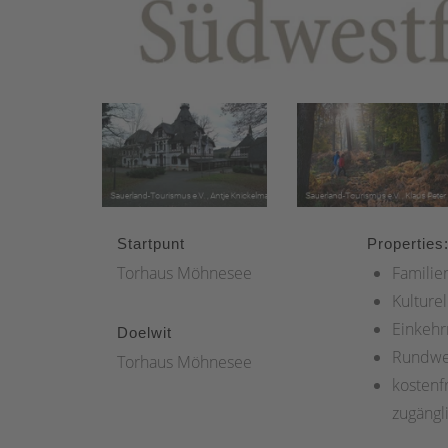
Startpunt
Properties
Torhaus Möhnesee
Familie
Kulturel
Einkehr
Doelwit
Rundw
Torhaus Möhnesee
kostenfr
zugängl