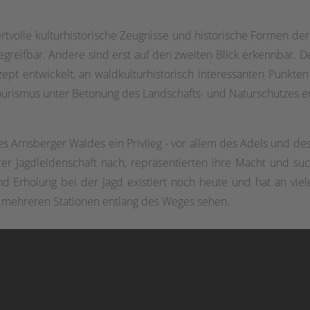
ertvolle kulturhistorische Zeugnisse und historische Formen der
greifbar. Andere sind erst auf den zweiten Blick erkennbar. 
pt entwickelt, an waldkulturhistorisch interessanten Punkten
urismus unter Betonung des Landschafts- und Naturschutzes e
s Arnsberger Waldes ein Privileg - vor allem des Adels und des
hrer Jagdleidenschaft nach, repräsentierten ihre Macht und s
nd Erholung bei der Jagd existiert noch heute und hat an vie
n mehreren Stationen entlang des Weges sehen.