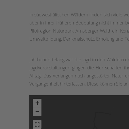
In südwestfälischen Wäldern finden sich viele w
aber in ihrer früheren Bedeutung nicht immer be
Pilotregion Naturpark Arnsberger Wald ein Konze
Umweltbildung, Denkmalschutz, Erholung und To
Jahrhundertelang war die Jagd in den Wäldern de
Jagdveranstaltungen gingen die Herrschaften i
Alltag. Das Verlangen nach ungestörter Natur u
Vergangenheit hinterlassen. Diese können Sie a
+
−