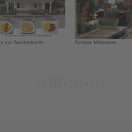
ss zur Taucherbucht
Torhaus Möhnesee
1
2
3
4