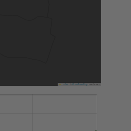
Leaflet
|
©
OpenStreetMap
contributors