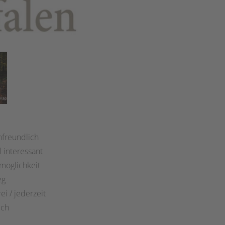
:
nfreundlich
l interessant
möglichkeit
eg
ei / jederzeit
ich