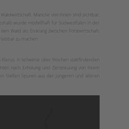
 Waldwirtschaft. Manche von ihnen sind sichtbar,
Deshalb wurde modellhaft für Südwestfalen in der
 den Wald als Einklang zwischen Forstwirtschaft,
rlebbar zu machen.
 Klerus. In teilweise über Wochen stattfindenden
uchten nach Erholung und Zerstreuung von ihrem
len Stellen Spuren aus der jüngeren und älteren