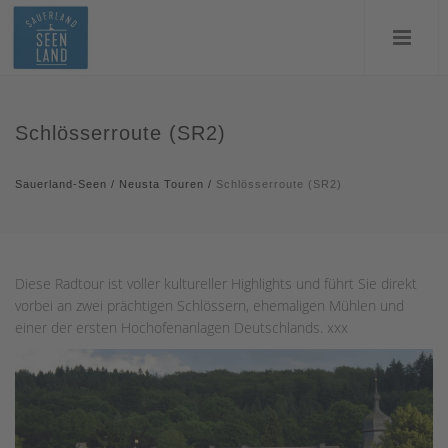
Schlösserroute (SR2)
Sauerland-Seen
/
Neusta Touren
/
Schlösserroute (SR2)
Diese Radtour ist voller kultureller Highlights und führt Sie direkt
vorbei an zwei prächtigen Schlössern, ehemaligen Mühlen und
einer der ersten Hochofenanlagen Deutschlands. xxx