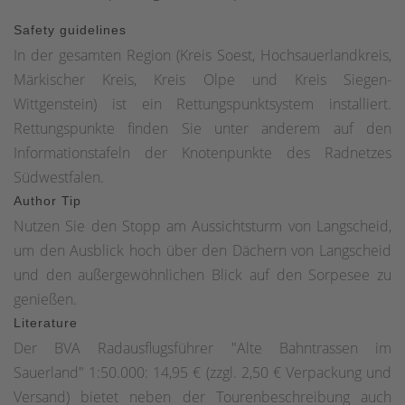
Danach folgen Sie der Langscheider Straße weiter hoch,
Safety guidelines
am Sportplatz vorbei, bis diese in die Landstraße L544
In der gesamten Region (Kreis Soest, Hochsauerlandkreis,
übergeht. Nach der zweiten Kurve erreichen Sie links
Märkischer Kreis, Kreis Olpe und Kreis Siegen-
einen Schotterweg, der Sie am Barockschloss Melschede
Wittgenstein) ist ein Rettungspunktsystem installiert.
vorbeiführt. Diesem Schotterweg folgen Sie weiter, bis Sie
Rettungspunkte finden Sie unter anderem auf den
zur „Melscheder Mühle“ kommen.Hier führt die Route
Informationstafeln der Knotenpunkte des Radnetzes
nach rechts und dann direkt wieder links auf die
Südwestfalen.
asphaltierte Straße nach Mellen. Nach ca. 600 m biegen
Author Tip
Sie rechts über einen Schotterweg in den Wald hinein. Der
Nutzen Sie den Stopp am Aussichtsturm von Langscheid,
Weg führt Sie zum Wasserschloss Wocklum mit seiner
um den Ausblick hoch über den Dächern von Langscheid
Reitanlage, wo jedes Jahr das Internationale Reitturnier
und den außergewöhnlichen Blick auf den Sorpesee zu
„Balve Optimum“ stattfindet. Sie überqueren jetzt die
genießen.
Reitanlage und fahren am Schloss vorbei Richtung Balve-
Literature
Luisenhütte. Direkt vor der Brücke und der Wocklumer
Der BVA Radausflugsführer "Alte Bahntrassen im
Mühle biegen Sie links ab zur Luisenhütte. Dies ist die
Sauerland" 1:50.000: 14,95 € (zzgl. 2,50 € Verpackung und
älteste bekannte Hochofenanlage Deutschlands und
Versand) bietet neben der Tourenbeschreibung auch
beherbergt ein Museum und eine Einkehrmöglichkeit.