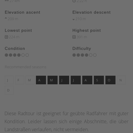
27 km
2:22 h
Elevation ascent
Elevation descent
209 m
210 m
Lowest point
Highest point
224 m
391 m
Condition
Difficulty
Recommended seasons
J
F
M
A
M
J
J
A
S
O
N
D
Diese Radtour ist geeignet für geübte Radfahrer mit guter
Kondition. Leider lassen sich einige Abschnitte, die über
Landstraßen verlaufen, nicht vermeiden.