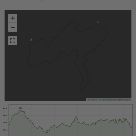
+
5
−
3
Leaflet
|
©
OpenStreetMap
contributors
388
400 m
350 m
300 m
250 m
230