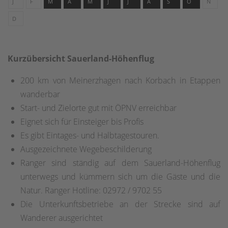
J
F
M
A
M
J
J
A
S
O
N
D
Kurzübersicht Sauerland-Höhenflug
200 km von Meinerzhagen nach Korbach in Etappen
wanderbar
Start- und Zielorte gut mit ÖPNV erreichbar
Eignet sich für Einsteiger bis Profis
Es gibt Eintages- und Halbtagestouren.
Ausgezeichnete Wegebeschilderung
Ranger sind ständig auf dem Sauerland-Höhenflug
unterwegs und kümmern sich um die Gäste und die
Natur. Ranger Hotline: 02972 / 9702 55
Die Unterkunftsbetriebe an der Strecke sind auf
Wanderer ausgerichtet