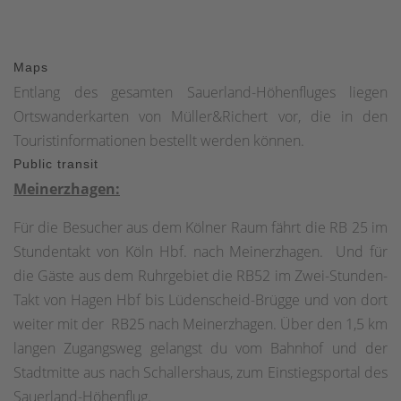
Aussichtsturm bei Korbach, überall wird der Wanderer
belohnt mit zahlreichen Panoramablicken! Und wer dabei
Maps
seinen Blick schweifen lässt über Berge und Täler, über
Entlang des gesamten Sauerland-Höhenfluges liegen
idyllisch eingebettete Dörfer, über Wälder, Wiesen, Bäche,
Ortswanderkarten von Müller&Richert vor, die in den
Flüsse und Seen, dem wird bewusst: Nur Fliegen ist
Touristinformationen bestellt werden können.
schöner!
Public transit
Meinerzhagen:
Für die Besucher aus dem Kölner Raum fährt die RB 25 im
Stundentakt von Köln Hbf. nach Meinerzhagen. Und für
die Gäste aus dem Ruhrgebiet die RB52 im Zwei-Stunden-
Takt von Hagen Hbf bis Lüdenscheid-Brügge und von dort
weiter mit der RB25 nach Meinerzhagen. Über den 1,5 km
langen Zugangsweg gelangst du vom Bahnhof und der
Stadtmitte aus nach Schallershaus, zum Einstiegsportal des
Sauerland-Höhenflug.