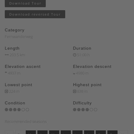
Download Tour
Download reversed Tour
Category
Fernwanderweg
Length
Duration
203.5 km
51:00 h
Elevation ascent
Elevation descent
4937 m
4980 m
Lowest point
Highest point
224 m
838 m
Condition
Difficulty
Recommended seasons