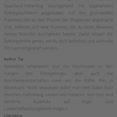
die Burg Altena mit der Weltjugendherberge oder Korbach
Sauerland-Höhenflug durchgehend mit sogenannten
mit seiner romantischen Altstadt.Der Sauerland-Höhenflug
Rettungsschildern ausgestattet. Auf den grün-weißen
bietet aber weitaus mehr als faszinierende Landschaften
Plaketten, die an den Pfosten der Wegweiser angebracht
und herrliche Naturidylle. In den Ortschaften am
sind, befindet sich eine Nummer, die du beim Absetzen
Sauerland-Höhenflug lebt die Kultur- und
deines Notrufes durchgeben kannst. Damit wissen die
Industriegeschichte heute ebenso weiter wie die
Rettungskräfte genau, wo du dich befindest und wertvolle
traditionelle bäuerliche Betriebsamkeit. Museen laden zur
Zeit kann eingespart werden.
Besichtigung ein, zum Kennenlernen von Geschichte,
Author Tip
Industrie und Handwerk der Region.Lebensfreude und
Besonders sehenswert sind die Hochmoore an den
Kraft tanken auf dem Sauerland-Höhenflug – dafür sorgen
Hängen des Ebbegebirges, aber auch die
vor allem die unvergleichlichen Fernblicke. Ob von den
Hochheidelandschaften rund um die Kahle Pön in
Höhen rund um Altena, vom Robert-Kolb-Turm auf der
Medebach. Nicht verpassen sollte man den Stabil-Stuhl
Nordhelle, von der Hunau oder dem Kahlen Pön bei
zwischen Hallenberg, Liesen und Hesborn. Von dort sind
Düdinghausen, ob von dem Quitmannsturm bei
herrliche Ausblicke auf Vogel- und
Neuenrade, dem Schombergturm bei Wildewiese, dem
Landschaftsschutzgebiete möglich.
Turm auf dem Kahlen Asten bei Winterberg, dem
Literature
Heidkopfturm bei Hallenberg oder dem Georg-Viktor-