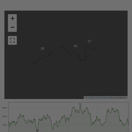
+
−
27
40
35
Leaflet
|
©
OpenStreetMap
contributors
845
800 m
600 m
400 m
228