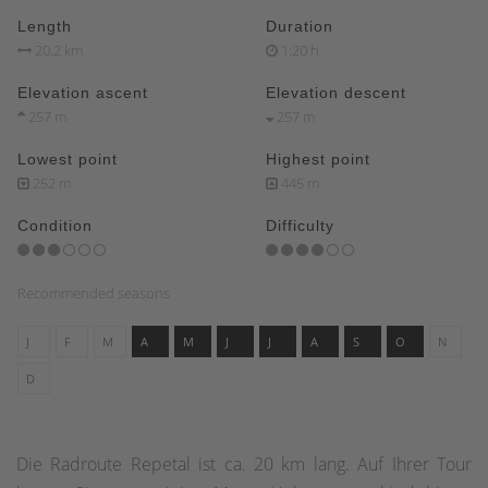
Length
Duration
20.2 km
1:20 h
Elevation ascent
Elevation descent
257 m
257 m
Lowest point
Highest point
252 m
445 m
Condition
Difficulty
Recommended seasons
J
F
M
A
M
J
J
A
S
O
N
D
Die Radroute Repetal ist ca. 20 km lang. Auf Ihrer Tour