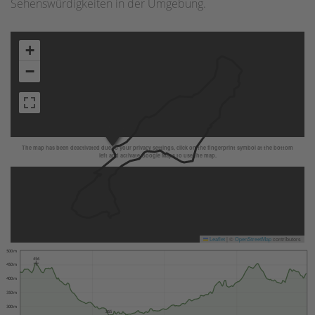
Sehenswürdigkeiten in der Umgebung.
+
−
The map has been deactivated due to your privacy settings, click on the fingerprint symbol at the bottom
left and activate Google Maps to use the map.
Leaflet
|
©
OpenStreetMap
contributors
500 m
456
450 m
400 m
350 m
300 m
265