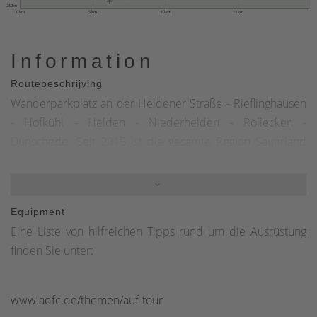
250 m
0 km
5 km
10 km
15 km
Information
Routebeschrijving
Wanderparkplatz an der Heldener Straße - Rieflinghausen
- Hofkühl - Helden - Niederhelden - Röllecken -
Dünschede -Seit 2015 ist die gesamte Region Sauerland
mit dem Knotenpunktsystem
ausgeschildert:https://www.sauerland-
radwelt.de/de/tourenrad/das-konzept-radeln-nach-
Equipment
zahlen&nbsp;https://www.sauerland-
Eine Liste von hilfreichen Tipps rund um die Ausrüstung
radwelt.de/de/tourenrad/das-konzept-radeln-nach-zahlen
finden Sie unter:
www.adfc.de/themen/auf-tour