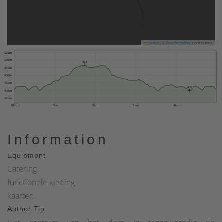
Leaflet
|
©
OpenStreetMap
contributors
525 m
500 m
483
475 m
450 m
425 m
400
400 m
375 m
0 km
1 km
2 km
3 km
4 km
Information
Equipment
Catering
functionele kleding
kaarten
Author Tip