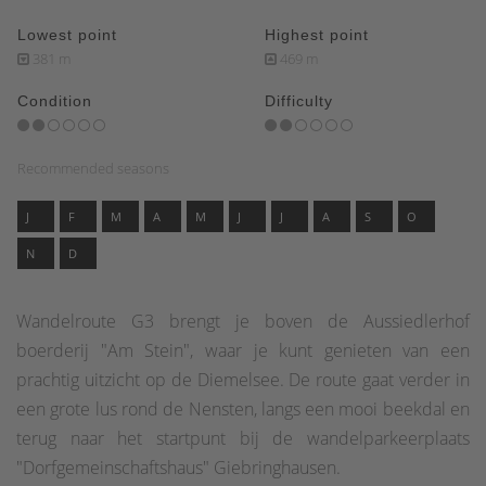
Lowest point
Highest point
381 m
469 m
Condition
Difficulty
Recommended seasons
J
F
M
A
M
J
J
A
S
O
N
D
Wandelroute G3 brengt je boven de Aussiedlerhof
boerderij "Am Stein", waar je kunt genieten van een
prachtig uitzicht op de Diemelsee. De route gaat verder in
een grote lus rond de Nensten, langs een mooi beekdal en
terug naar het startpunt bij de wandelparkeerplaats
"Dorfgemeinschaftshaus" Giebringhausen.