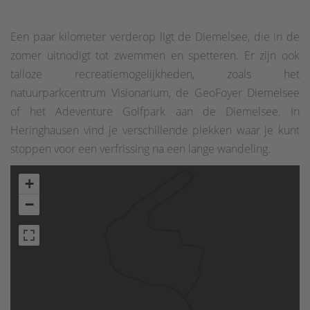
Een paar kilometer verderop ligt de Diemelsee, die in de
zomer uitnodigt tot zwemmen en spetteren. Er zijn ook
talloze recreatiemogelijkheden, zoals het
natuurparkcentrum Visionarium, de GeoFoyer Diemelsee
of het Adeventure Golfpark aan de Diemelsee. In
Heringhausen vind je verschillende plekken waar je kunt
stoppen voor een verfrissing na een lange wandeling.
+
−