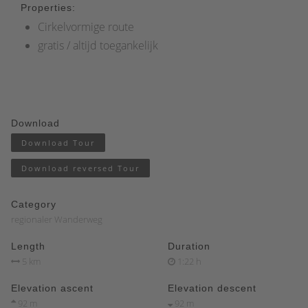
Properties:
Cirkelvormige route
gratis / altijd toegankelijk
Download
Download Tour
Download reversed Tour
Category
regionaler Wanderweg
Length
Duration
5 km
1:22 h
Elevation ascent
Elevation descent
92 m
92 m