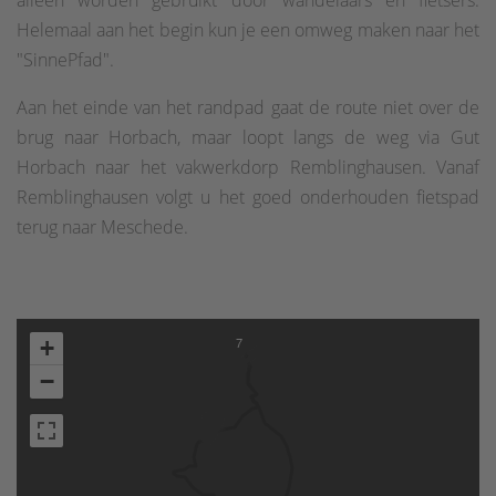
alleen worden gebruikt door wandelaars en fietsers.
Helemaal aan het begin kun je een omweg maken naar het
"SinnePfad".
Aan het einde van het randpad gaat de route niet over de
brug naar Horbach, maar loopt langs de weg via Gut
Horbach naar het vakwerkdorp Remblinghausen. Vanaf
Remblinghausen volgt u het goed onderhouden fietspad
terug naar Meschede.
7
+
−