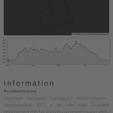
Leaflet
|
©
OpenStreetMap
contributors
425 m
400
400 m
375 m
350 m
325 m
300 m
275 m
261
250 m
0 km
5 km
10 km
15 km
Information
Routebeschrijving
Meschede - Hennesee - Gut Horbach - Remblinghausen -
MeschedeSinds 2015 is de hele regio Sauerland
bewegwijzerd met het knooppuntensysteem:www.radeln-