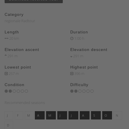
Category
regionale Radtour
Length
Duration
20 km
1:00 h
Elevation ascent
Elevation descent
291 m
291 m
Lowest point
Highest point
257 m
396 m
Condition
Difficulty
Recommended seasons
J
F
M
A
M
J
J
A
S
O
N
D