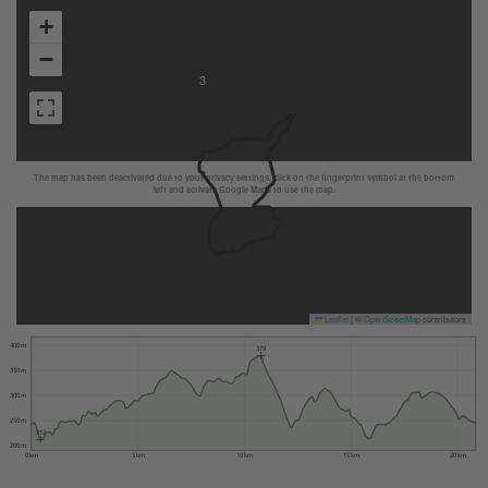
+
−
3
The map has been deactivated due to your privacy settings, click on the fingerprint symbol at the bottom
left and activate Google Maps to use the map.
Leaflet
|
©
OpenStreetMap
contributors
400 m
379
350 m
300 m
250 m
212
200 m
0 km
5 km
10 km
15 km
20 km