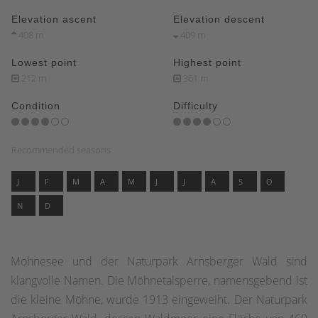
Elevation ascent
Elevation descent
408 m
409 m
Lowest point
Highest point
212 m
361 m
Condition
Difficulty
Recommended seasons
J
F
M
A
M
J
J
A
S
O
N
D
Möhnesee und der Naturpark Arnsberger Wald sind
klangvolle Namen. Die Möhnetalsperre, namensgebend ist
die kleine Möhne, wurde 1913 eingeweiht. Der Naturpark