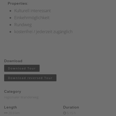
Properties:
Kulturell interessant
Einkehrmöglichkeit
Rundweg
kostenfrei / jederzeit zugänglich
Download
Download Tour
Download reversed Tour
Category
regionaler Wanderweg
Length
Duration
20.9 km
5:15 h