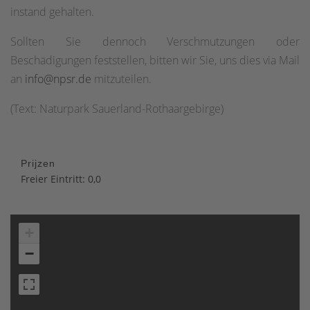
instand gehalten.
Sollten Sie dennoch Verschmutzungen oder
Beschädigungen feststellen, bitten wir Sie, uns dies via Mail
an
info@npsr.de
mitzuteilen.
(Text: Naturpark Sauerland-Rothaargebirge)
Prijzen
Freier Eintritt: 0,0
+
−