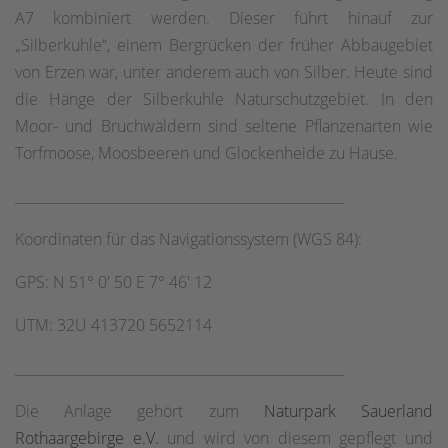
A7 kombiniert werden. Dieser führt hinauf zur
„Silberkuhle“, einem Bergrücken der früher Abbaugebiet
von Erzen war, unter anderem auch von Silber. Heute sind
die Hänge der Silberkuhle Naturschutzgebiet. In den
Moor- und Bruchwäldern sind seltene Pflanzenarten wie
Torfmoose, Moosbeeren und Glockenheide zu Hause.
_______________________________________________
Koordinaten für das Navigationssystem (WGS 84):
GPS: N 51° 0' 50 E 7° 46' 12
UTM: 32U 413720 5652114
_______________________________________________
Die Anlage gehört zum
Naturpark Sauerland
Rothaargebirge e.V.
und wird von diesem gepflegt und