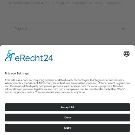
Nebenstraßen mit Ausblicken in die hügelige Dräulzer Landschaft.
Afdruk
|
Privacybeleid
|
Verklaring van toegankelijkheid
|
Neem
contact met ons op
Sauerland-Tourismus e.V.
Johannes-Hummel-Weg 1
57392
Schmallenberg
E: info@sauerland.com
Cookie-Einstellungen