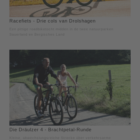
Racefiets - Drie cols van Drolshagen
Een pittige roadbiketocht midden in de twee natuurparken
Sauerland en Bergisches Land
Die Dräulzer 4 - Brachtpetal-Runde
Kleine, abwechslungsreiche Strecke über verkehrsarme