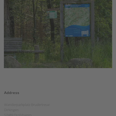
Address
Wanderparkplatz Brudertreue
Dirkingen
57489 Drolshagen