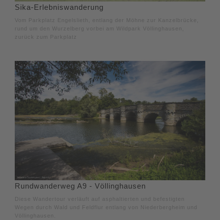
Sika-Erlebniswanderung
Vom Parkplatz Engelslieth, entlang der Möhne zur Kanzelbrücke,
rund um den Wurzelberg vorbei am Wildpark Völlinghausen,
zurück zum Parkplatz
Rundwanderweg A9 - Völlinghausen
Diese Wandertour verläuft auf asphaltierten und befestigten
Wegen durch Wald und Feldflur entlang von Niederbergheim und
Völlinghausen.