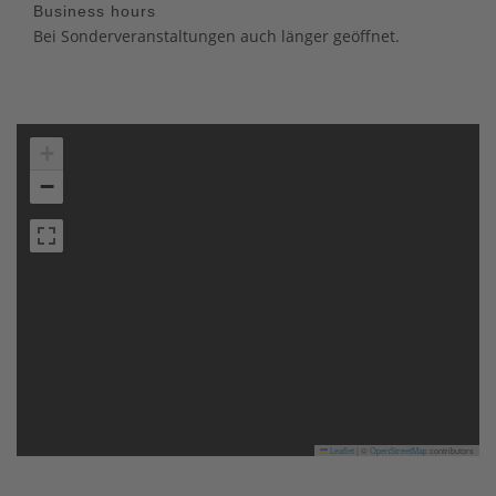
Business hours
Bei Sonderveranstaltungen auch länger geöffnet.
+
−
Leaflet
|
©
OpenStreetMap
contributors