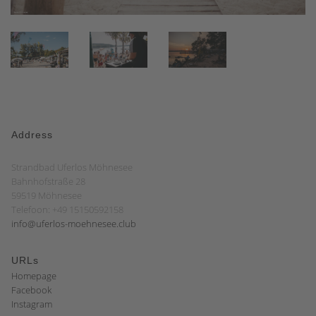
Address
Strandbad Uferlos Möhnesee
Bahnhofstraße 28
59519 Möhnesee
Telefoon: +49 15150592158
info@uferlos-moehnesee.club
URLs
Homepage
Facebook
Instagram