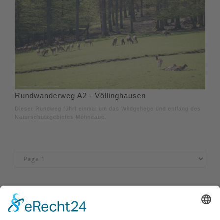
Rundwanderweg A2 - Völlinghausen
Dieser Rundweg führt einmal um das Wildgehege und entlang des
Naturschutzgebietes Möhneaue.