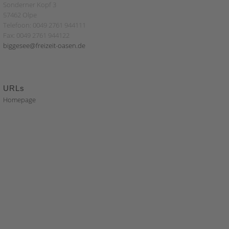
Sonderner Kopf 3
57462 Olpe
Telefoon: 0049 2761 944111
Fax: 0049 2761 944122
biggesee@freizeit-oasen.de
URLs
Homepage