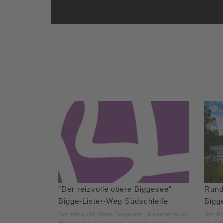
"Der reizvolle obere Biggesee"
Rund
Bigge-Lister-Weg Südschleife
Bigg
Der reizvolle obere Biggesee , eingebettet im
Der R
Herzen des Sauerlands, wartet darauf,
befind