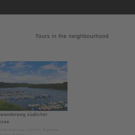
Tours in the neighbourhood
wanderweg südlicher
esee
undwanderweg südlicher Biggesee
et sich in Olpe.