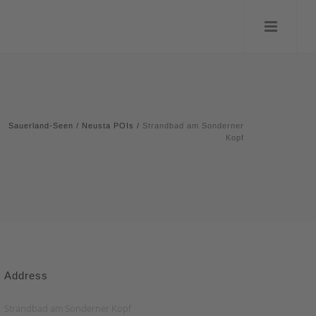
Sauerland-Seen
/
Neusta POIs
/
Strandbad am Sonderner
Kopf
Address
Strandbad am Sonderner Kopf