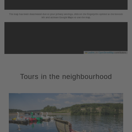
The map has been deactivated due to your privacy settings, click on the fingerprint symbol at the bottom
left and activate Google Maps to use the map.
Leaflet
|
©
OpenStreetMap
contributors
Tours in the neighbourhood