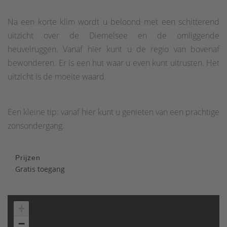
Na een korte klim wordt u beloond met een schitterend
uitzicht over de Diemelsee en de omliggende
heuvelruggen. Vanaf hier kunt u de regio van bovenaf
bewonderen. Er is een hut waar u even kunt uitrusten. Het
uitzicht is de moeite waard.
Een kleine tip: vanaf hier kunt u genieten van een prachtige
zonsondergang.
Prijzen
Gratis toegang
+
−