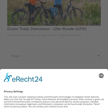
Green Trails Diemelsee - Ufer-Runde (UFR)
Herzlich willkommen auf den Green Trails Diemelsee.
Afdruk
|
Privacybeleid
|
Verklaring van toegankelijkheid
|
Neem
contact met ons op