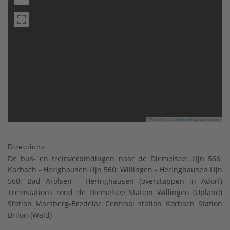
Leaflet
|
©
OpenStreetMap
contributors
Directions
De bus- en treinverbindingen naar de Diemelsee: Lijn 566:
Korbach - Herighausen Lijn 560: Willingen - Heringhausen Lijn
560: Bad Arolsen - Heringhausen (overstappen in Adorf)
Treinstations rond de Diemelsee Station Willingen (Upland)
Station Marsberg-Bredelar Centraal station Korbach Station
Brilon (Wald)