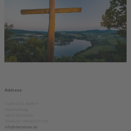
Address
Topkruis St. Muffert
Haselnußweg
34519 Diemelsee
Telefoon: +49 5633 91133
info@diemelsee.de