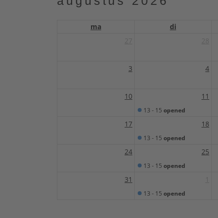
augustus 2026
ma
di
27
28
3
4
10
11
13 - 15
opened
17
18
13 - 15
opened
24
25
13 - 15
opened
31
1
13 - 15
opened