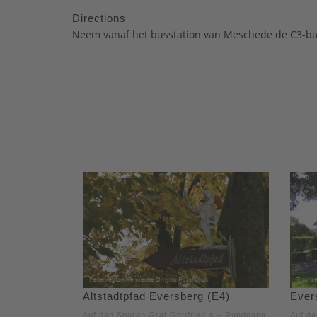
Directions
Neem vanaf het busstation van Meschede de C3-bus 
Altstadtpfad Eversberg (E4)
Ever
Auf den Spuren Graf Gottfried´s – Rundgang
Auf de