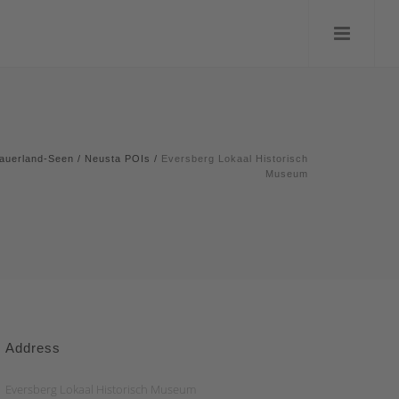
auerland-Seen
/
Neusta POIs
/
Eversberg Lokaal Historisch
Museum
Address
Eversberg Lokaal Historisch Museum