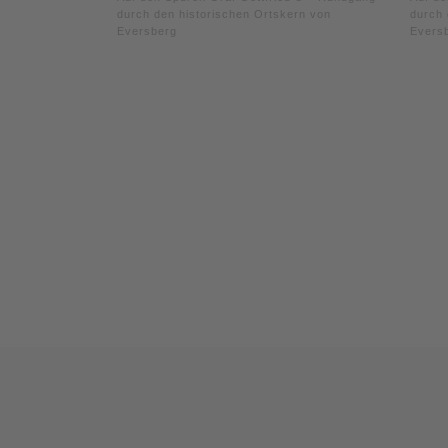
durch den historischen Ortskern von
durch 
Eversberg
Evers