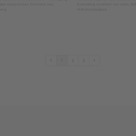
den historischen Ortskern von
Eversberg erzählen von einer tie
berg
Volksfrömmigkeit.
1
2
3