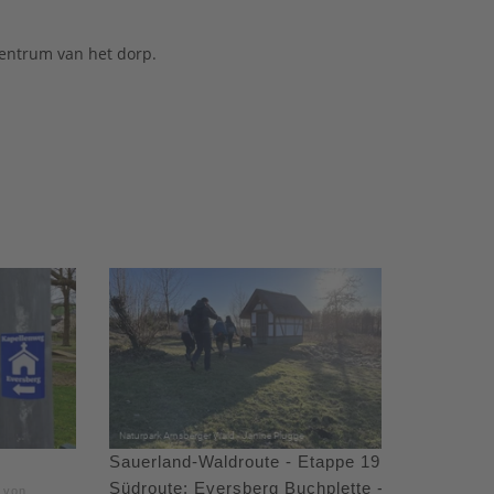
centrum van het dorp.
Sauerland-Waldroute - Etappe 19
Südroute: Eversberg Buchplette -
e von