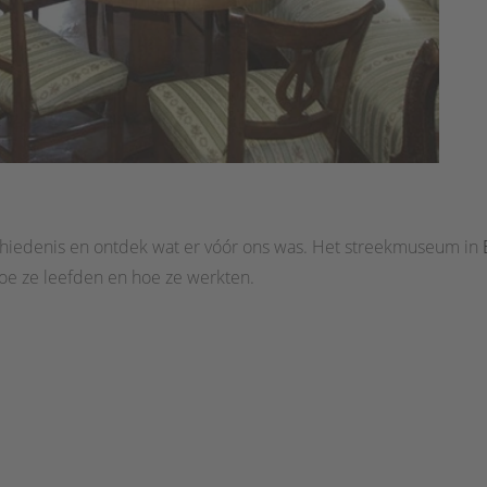
chiedenis en ontdek wat er vóór ons was. Het streekmuseum in
hoe ze leefden en hoe ze werkten.