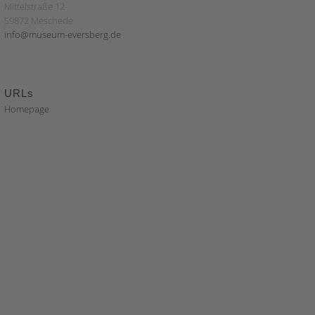
Mittelstraße 12
59872 Meschede
info@museum-eversberg.de
URLs
Homepage