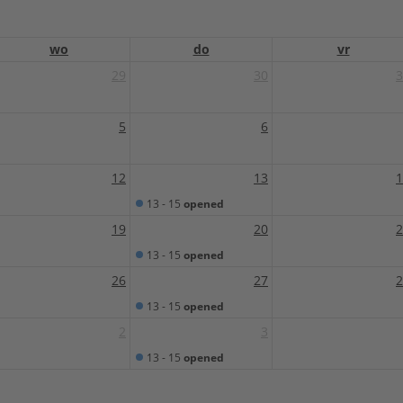
wo
do
vr
29
30
3
5
6
12
13
1
13 - 15
opened
19
20
2
13 - 15
opened
26
27
2
13 - 15
opened
2
3
13 - 15
opened