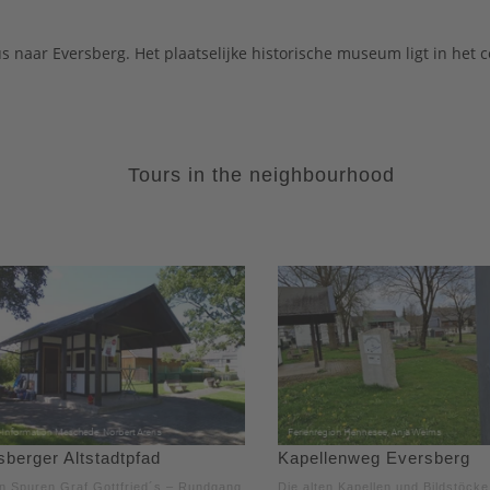
naar Eversberg. Het plaatselijke historische museum ligt in het 
Tours in the neighbourhood
sberger Altstadtpfad
Kapellenweg Eversberg
n Spuren Graf Gottfried´s – Rundgang
Die alten Kapellen und Bildstöck