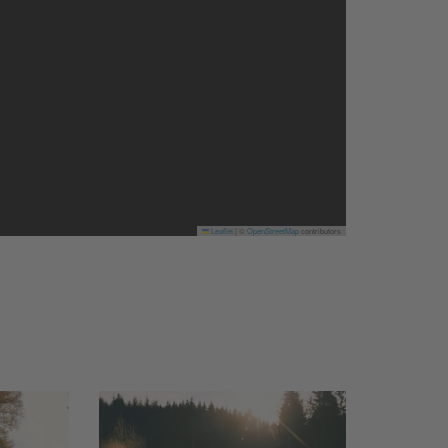
Leaflet
|
©
OpenStreetMap
contributors