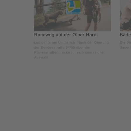
Rundweg auf der Olper Hardt
Bäder
Los gehts am Ümmerich. Nach der Querung
Die Bä
der Bundesstraße 54/55 über die
Sauerl
Römerstraßenbrücke tut sich eine reiche
Auswahl.