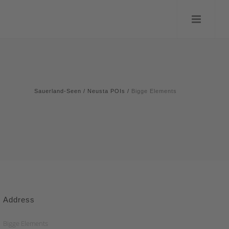
Sauerland-Seen
/
Neusta POIs
/
Bigge Elements
Address
Bigge Elements