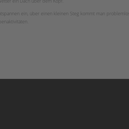
 Wetter ein Dach über dem Kopf.
ntspannen ein, über einen kleinen Steg kommt man problemlos
enaktivitäten.