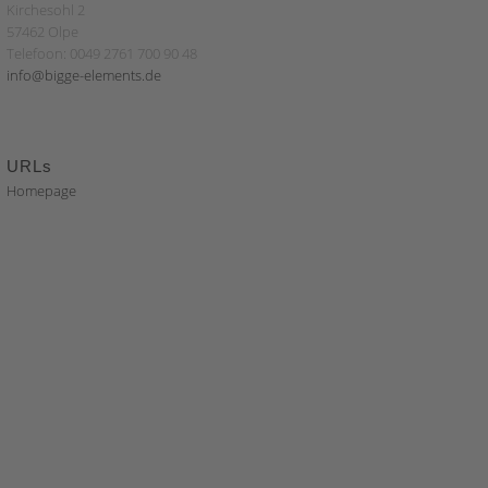
Kirchesohl 2
57462 Olpe
Telefoon: 0049 2761 700 90 48
info@bigge-elements.de
URLs
Homepage