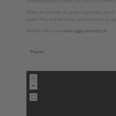
Veranstaltungsjurte bietet auch bei schlechtem
Direkt am See lädt die große Liegewiese zum E
bieten Platz und Anreiz für verschiedenste Grupp
Weitere Infos unter
www.bigge-elements.de
Prijzen
-
+
−