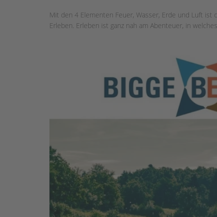
Mit den 4 Elementen Feuer, Wasser, Erde und Luft ist
Erleben. Erleben ist ganz nah am Abenteuer, in welche