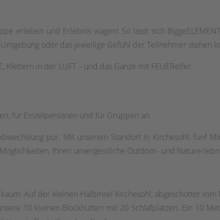
uppe erleben und Erlebnis wagen! So lässt sich BiggeELEMEN
e Umgebung oder das jeweilige Gefühl der Teilnehmer stehen 
 Klettern in der LUFT – und das Ganze mit FEUEReifer.
en, für Einzelpersonen und für Gruppen an.
Abwechslung pur. Mit unserem Standort in Kirchesohl, fünf M
 Möglichkeiten, Ihnen unvergessliche Outdoor- und Naturerlebni
l kaum: Auf der kleinen Halbinsel Kirchesohl, abgeschottet vom 
nsere 10 kleinen Blockhütten mit 20 Schlafplätzen. Ein 10 Met