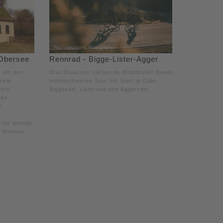
 Obersee
Rennrad - Bigge-Lister-Agger
g um den
Drei Stauseen stehen im Mittelpunkt dieser
reie
mittelschweren Tour mit Start in Olpe:
ers,
Biggesee, Listersee und Aggersee.
hen
r
n
 nur wenige
 thronen.