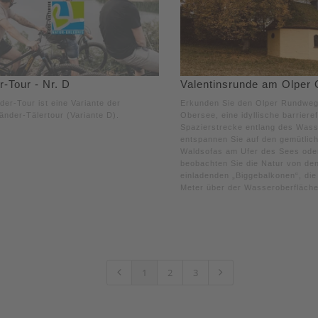
-Tour - Nr. D
Valentinsrunde am Olper
der-Tour ist eine Variante der
Erkunden Sie den Olper Rundwe
änder-Tälertour (Variante D).
Obersee, eine idyllische barrieref
Spazierstrecke entlang des Wass
entspannen Sie auf den gemütlic
Waldsofas am Ufer des Sees ode
beobachten Sie die Natur von de
einladenden „Biggebalkonen“, die
Meter über der Wasseroberfläche
1
2
3