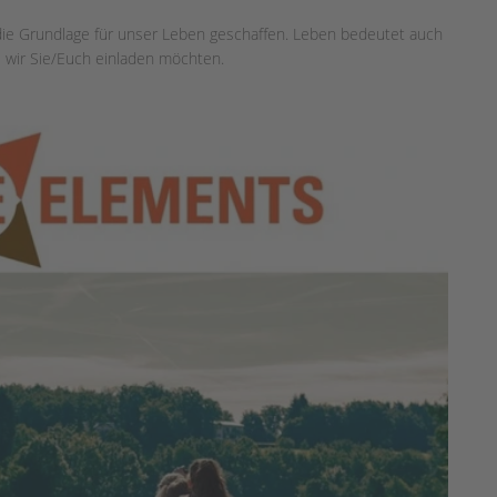
 die Grundlage für unser Leben geschaffen. Leben bedeutet auch
s wir Sie/Euch einladen möchten.