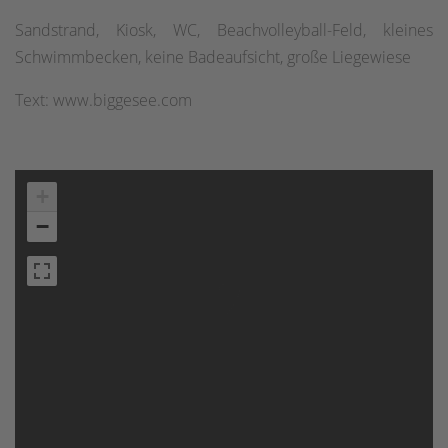
Sandstrand, Kiosk, WC, Beachvolleyball-Feld, kleines
Schwimmbecken, keine Badeaufsicht, große Liegewiese
Text: www.biggesee.com
+
−