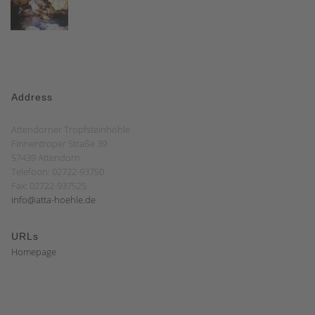
Address
Attendorner Tropfsteinhöhle
Finnentroper Straße 39
57439 Attendorn
Telefoon: 02722-93750
Fax: 02722-937525
info@atta-hoehle.de
URLs
Homepage