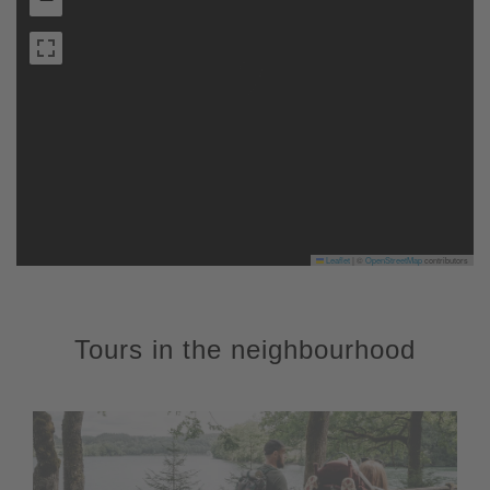
Leaflet
|
©
OpenStreetMap
contributors
Tours in the neighbourhood