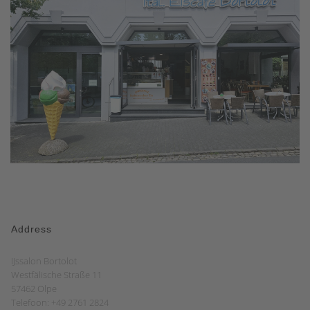
Address
IJssalon Bortolot
Westfälische Straße 11
57462 Olpe
Telefoon: +49 2761 2824