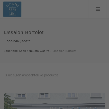
IJssalon Bortolot
IJssalon/ijscafé
Sauerland-Seen
/
Neusta Gastro
/
IJssalon Bortolot
IJs uit eigen ambachtelijke productie.