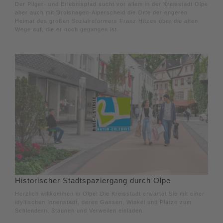
Der Pilger- und Erlebnispfad sucht vor allem in der Kreisstadt Olpe
aber auch mit Drolshagen-Alperscheid die Orte der engeren
Heimat des großen Sozialreformers Franz Hitzes über die alten
Wege auf, die er noch gegangen ist.
Historischer Stadtspaziergang durch Olpe
Herzlich willkommen in Olpe! Die Kreisstadt erwartet Sie mit einer
idyllischen Innenstadt, deren Gassen, Winkel und Plätze zum
Schlendern, Staunen und Verweilen einladen.