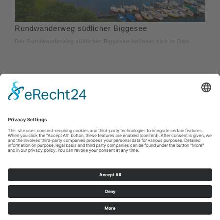
Rundwanderweg südlicher Biggesee
Der Rundwanderweg südlicher Biggesee befindet sich in Olpe.
Afdruk
|
Privacybeleid
|
Verklaring van toegankelijkheid
|
Neem
contact met ons op
Sauerland-Tourismus e.V.
Johannes-Hummel-Weg 1
57392
Schmallenberg
E: info@sauerland.com
Cookie-Einstellungen