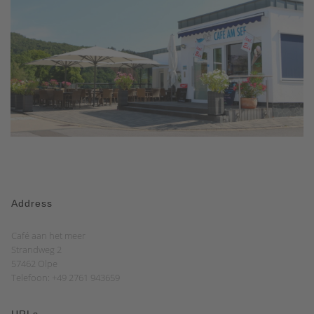
Address
Café aan het meer
Strandweg 2
57462 Olpe
Telefoon: +49 2761 943659