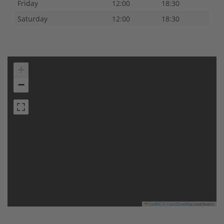
Friday
12:00
18:30
Saturday
12:00
18:30
+
−
Leaflet
|
©
OpenStreetMap
contributors