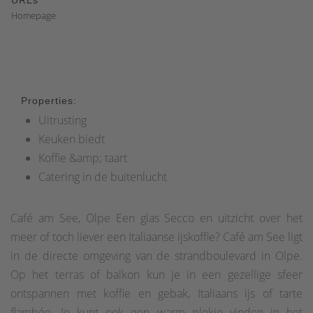
URLs
Homepage
Properties:
Uitrusting
Keuken biedt
Koffie &amp; taart
Catering in de buitenlucht
Café am See, Olpe Een glas Secco en uitzicht over het
meer of toch liever een Italiaanse ijskoffie? Café am See ligt
in de directe omgeving van de strandboulevard in Olpe.
Op het terras of balkon kun je in een gezellige sfeer
ontspannen met koffie en gebak, Italiaans ijs of tarte
flambée. Je kunt ook een warm plekje vinden in het