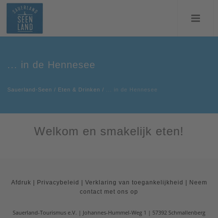
... in de Hennesee
Sauerland-Seen
/
Eten & Drinken
/
... in de Hennesee
Welkom en smakelijk eten!
Afdruk
|
Privacybeleid
|
Verklaring van toegankelijkheid
|
Neem
contact met ons op
Sauerland-Tourismus e.V.
Johannes-Hummel-Weg 1
57392
Schmallenberg