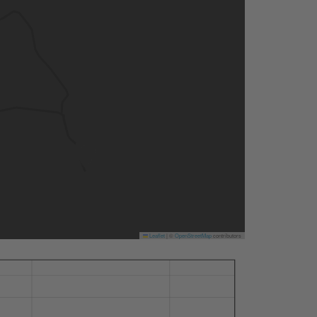
Leaflet
|
©
OpenStreetMap
contributors