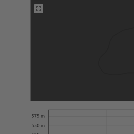
575 m
550 m