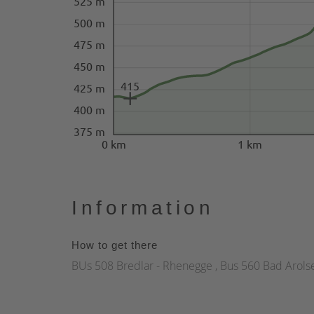
525 m
500 m
475 m
450 m
415
425 m
400 m
375 m
0 km
1 km
Information
How to get there
BUs 508 Bredlar - Rhenegge , Bus 560 Bad Arol