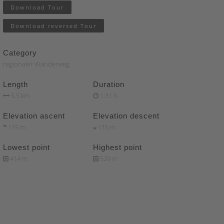
Download Tour
Download reversed Tour
Category
regionaler Wanderweg
Length
Duration
5.5 km
1:31 h
Elevation ascent
Elevation descent
115 m
115 m
Lowest point
Highest point
414 m
529 m