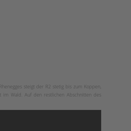
henegges steigt der R2 stetig bis zum Koppen,
 im Wald. Auf den restlichen Abschnitten des