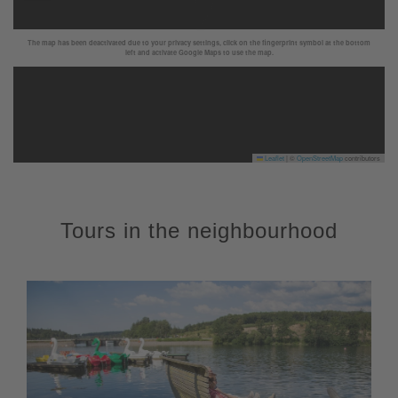
The map has been deactivated due to your privacy settings, click on the fingerprint symbol at the bottom
left and activate Google Maps to use the map.
Leaflet
|
©
OpenStreetMap
contributors
Tours in the neighbourhood