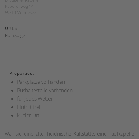
Drüggelter Kapelle
Kapellenweg 14
59519 Möhnesee
URLs
Homepage
Properties:
Parkplätze vorhanden
Bushaltestelle vorhanden
für jedes Wetter
Eintritt frei
kühler Ort
War sie eine alte, heidnische Kultstätte, eine Taufkapelle