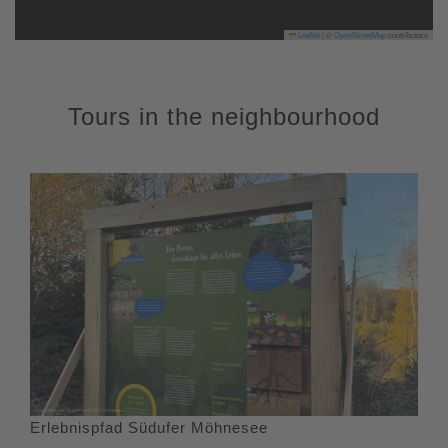
Leaflet
|
©
OpenStreetMap
contributors
Tours in the neighbourhood
Erlebnispfad Südufer Möhnesee