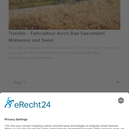
TrioVelo - Fahrradtour durch Bad Sassendorf,
Möhnesee und Soest
Drei der schönsten Orte im Kreis Soest – die „TrioVelo“ verbindet
auf rund 45 km die Stadt Soest mit den Gemeinden Bad
Sassendorf und Möhnesee.