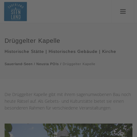
Drüggelter Kapelle
Historische Stätte | Historisches Gebäude | Kirche
Sauerland-Seen
/
Neusta POIs
/
Drüggelter Kapelle
Die Drüggelter Kapelle gibt mit ihrem sagenumwobenen Bau noch
heute Rätsel auf. Als Gebets- und Kulturstätte bietet sie einen
besonderen Rahmen für verschiedene Veranstaltungen.