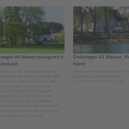
shagen A4 Abwechslungsreich
Drolshagen A1 Wasser, R
erholsam
Kunst
our durch die abwechslungsreiche
Die Berg- und Seenroute führt du
landschaft des Dräulzer Landes: Der
Lingemicke, einen typischen
er durchstreift alle Facetten des
sauerländischen Wiesengrund.
änder Waldes: Fichtenkulturen
aum der heimischen Waldbauern,
Stürme und vor allem durch die
r-Trockenheit und den dadurch
achten Befall durch den Borkenkäfer
r Bestand stark reduziert), Hauberg,
nbestände und Mischwald.