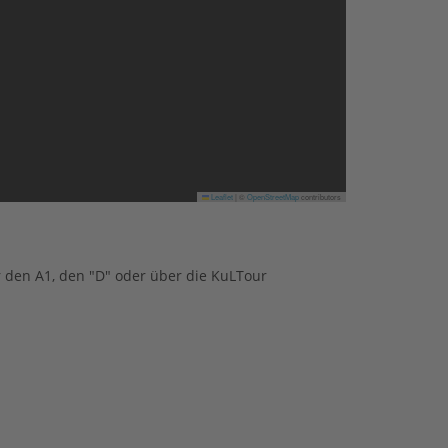
Leaflet
|
©
OpenStreetMap
contributors
 den A1, den "D" oder über die KuLTour