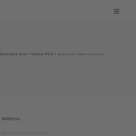
Sauerland-Seen
/
Neusta POIs
/
Badestelle Kalberschnacke
Address
Badestelle Kalberschnacke