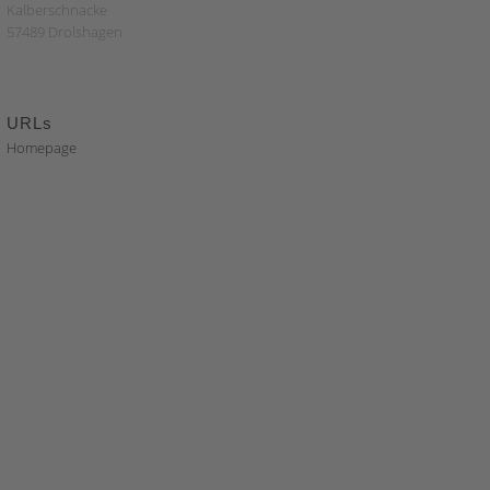
Kalberschnacke
57489 Drolshagen
URLs
Homepage