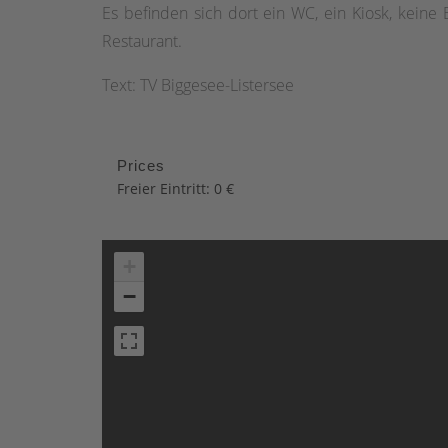
Es befinden sich dort ein WC, ein Kiosk, keine B
Restaurant.
Text: TV Biggesee-Listersee
Prices
Freier Eintritt: 0 €
+
−