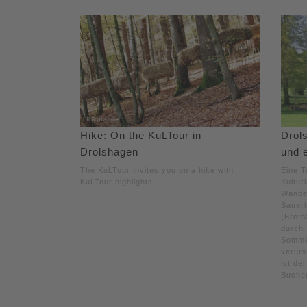
Hike: On the KuLTour in
Drol
Drolshagen
und 
The KuLTour invites you on a hike with
Eine T
KuLTour highlights.
Kultur
Wander
Sauerl
(Brotb
durch 
Somme
verurs
ist de
Buche