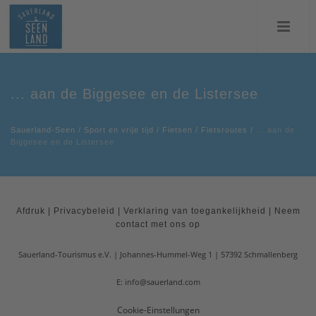
... aan de Biggesee en de Listersee
Sauerland-Seen
/
Sport en vrije tijd
/
Fietsen
/
Fietsroutes
/
... aan de
Biggesee en de Listersee
Afdruk
|
Privacybeleid
|
Verklaring van toegankelijkheid
|
Neem
contact met ons op
Sauerland-Tourismus e.V.
Johannes-Hummel-Weg 1
57392
Schmallenberg
E: info@sauerland.com
Cookie-Einstellungen