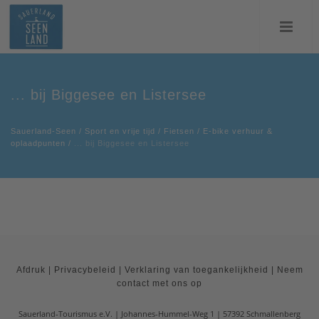
... bij Biggesee en Listersee
Sauerland-Seen
/
Sport en vrije tijd
/
Fietsen
/
E-bike verhuur &
oplaadpunten
/
... bij Biggesee en Listersee
Afdruk
|
Privacybeleid
|
Verklaring van toegankelijkheid
|
Neem
contact met ons op
Sauerland-Tourismus e.V.
Johannes-Hummel-Weg 1
57392
Schmallenberg