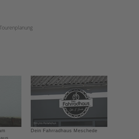
/Tourenplanung
 am
Dein Fahrradhaus Meschede
haus