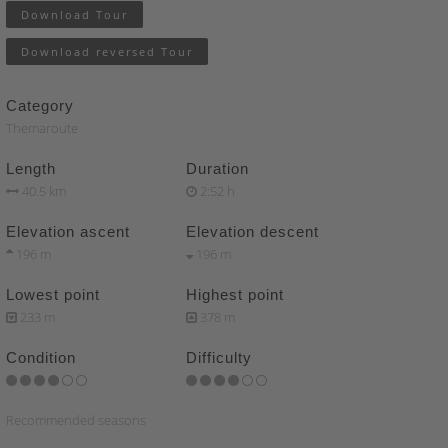
Download Tour
Download reversed Tour
Category
Themaroute
Length
Duration
40.5 km
2:52 h
Elevation ascent
Elevation descent
196 m
196 m
Lowest point
Highest point
233 m
378 m
Condition
Difficulty
Recommended seasons