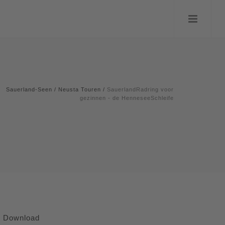
Sauerland-Seen
/
Neusta Touren
/
SauerlandRadring voor
gezinnen - de HenneseeSchleife
Download