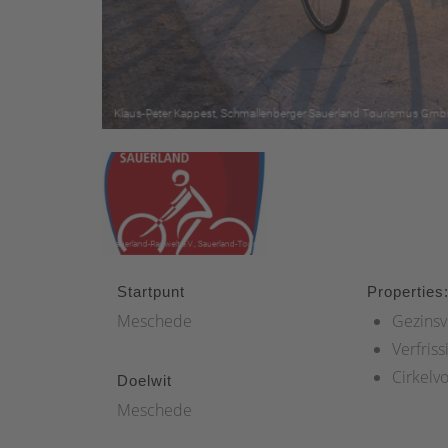
Startpunt
Properties
Meschede
Gezinsv
Verfriss
Cirkelv
Doelwit
Meschede