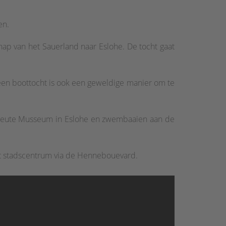
en.
hap van het Sauerland naar Eslohe. De tocht gaat
een boottocht is ook een geweldige manier om te
andLeute Musseum in Eslohe en zwembaaien aan de
et stadscentrum via de Hennebouevard.