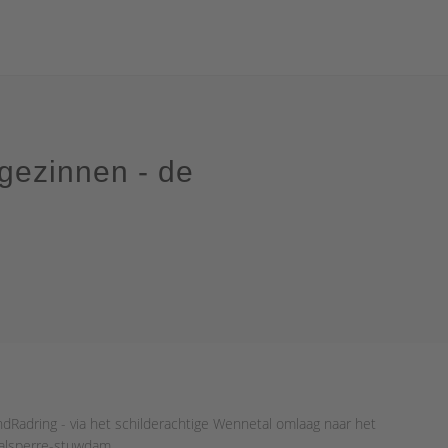
gezinnen - de
Radring - via het schilderachtige Wennetal omlaag naar het
talsperre-stuwdam.