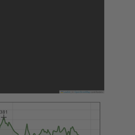
Leaflet
|
©
OpenStreetMap
contributors
381