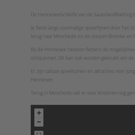
De HenneseeSchleife van de SauerlandRadring b
Je fietst langs voormalige spoorlijnen door het
terug naar Meschede via de dorpen Bremke en 
Bij de Hennesee hebben fietsers de mogelijkhei
ontspannen. Dit kan ook worden gebruikt om de 
Er zijn talloze speeltuinen en attracties voor
Hennesee.
Terug in Meschede valt er voor kinderen nog ge
+
−