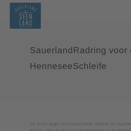
SauerlandRadring voor 
HenneseeSchleife
De 40 km lange HenneseeSchleife verbindt de Sauerland
Ruhrtal - met de districtsstad Meschede en de Henne