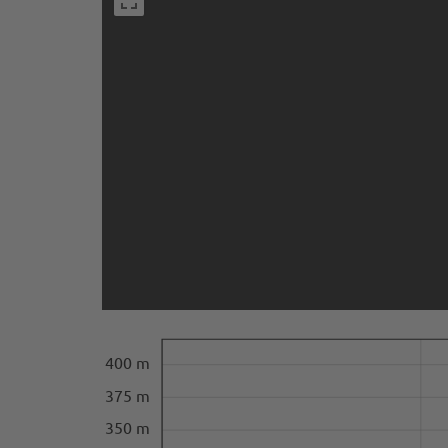
400 m
375 m
350 m