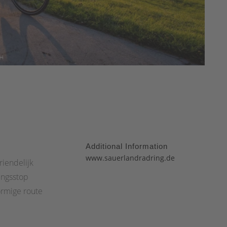
Additional Information
:
www.sauerlandradring.de
riendelijk
ingsstop
ormige route