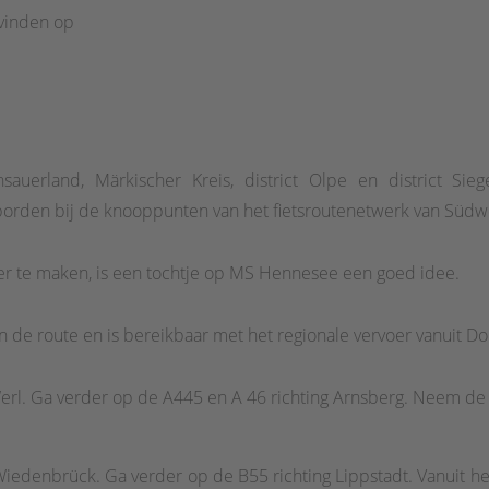
 vinden op
chsauerland, Märkischer Kreis, district Olpe en district Sie
borden bij de knooppunten van het fietsroutenetwerk van Südwe
r te maken, is een tochtje op MS Hennesee een goed idee.
n de route en is bereikbaar met het regionale vervoer vanuit D
erl. Ga verder op de A445 en A 46 richting Arnsberg. Neem de
Wiedenbrück. Ga verder op de B55 richting Lippstadt. Vanuit he