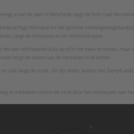
rengt je van de start in Meschede langs de Ruhr naar Wennem
 schilderachtige Wennetal en het typische middelgebergtelandsc
Reiste, langs de Hennesee en de Himmelstreppe.
d om een verfrissende duik op of in het meer te nemen, maar 
route langs de oevers van de Hennesee in te korten.
 jong en oud langs de route. Dit zijn onder andere het DampfL
noeg te ontdekken tijdens de tocht door het Hennepark naar h
7