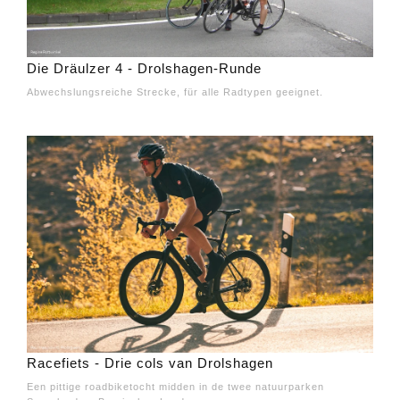
Die Dräulzer 4 - Drolshagen-Runde
Abwechslungsreiche Strecke, für alle Radtypen geeignet.
Racefiets - Drie cols van Drolshagen
Een pittige roadbiketocht midden in de twee natuurparken