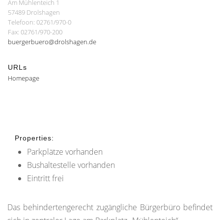
Am Mühlenteich 1
57489 Drolshagen
Telefoon: 02761/970-0
Fax: 02761/970-200
buergerbuero@drolshagen.de
URLs
Homepage
Properties:
Parkplätze vorhanden
Bushaltestelle vorhanden
Eintritt frei
Das behindertengerecht zugängliche Bürgerbüro befindet