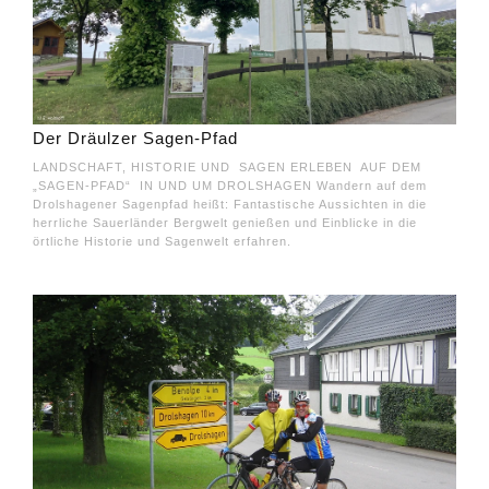
Der Dräulzer Sagen-Pfad
LANDSCHAFT, HISTORIE UND SAGEN ERLEBEN AUF DEM
„SAGEN-PFAD“ IN UND UM DROLSHAGEN Wandern auf dem
Drolshagener Sagenpfad heißt: Fantastische Aussichten in die
herrliche Sauerländer Bergwelt genießen und Einblicke in die
örtliche Historie und Sagenwelt erfahren.