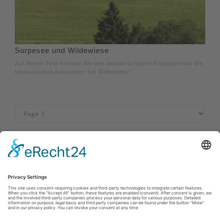
Sorpesee und Wildewiese
Auf dieser Tour erleben Sie den wunderschönen Sorpesee und die
fantastischen Aussichten bei Wildewiese.
Imprint
|
Privacy policy
|
Declaration of accessibility
|
Contact us
Sauerland-Tourismus e.V.
Johannes-Hummel-Weg 1
57392
Schmallenberg