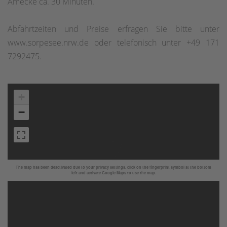
Amecke ca. 30 Minuten.
Abfahrtzeiten und Preise erfragen Sie bitte unter
www.sorpesee.nrw.de oder telefonisch unter +49 171
7292475.
+
−
The map has been deactivated due to your privacy settings, click on the fingerprint symbol at the bottom
left and activate Google Maps to use the map.